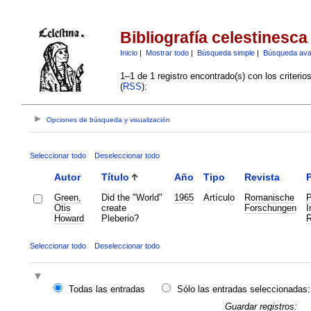
Bibliografía celestinesca
Inicio
|
Mostrar todo
|
Búsqueda simple
|
Búsqueda av
1–1 de 1 registro encontrado(s) con los criteri
(
RSS
):
Opciones de búsqueda y visualización
Seleccionar todo
Deseleccionar todo
Autor
Título
Año
Tipo
Revista
P
Green,
Did the "World"
1965
Artículo
Romanische
P
Otis
create
Forschungen
I
Howard
Pleberio?
R
Seleccionar todo
Deseleccionar todo
Todas las entradas
Sólo las entradas seleccionadas:
Guardar registros: