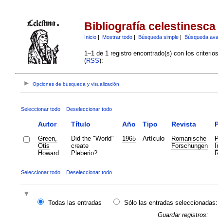
Bibliografía celestinesca
Inicio
|
Mostrar todo
|
Búsqueda simple
|
Búsqueda av
1–1 de 1 registro encontrado(s) con los criteri
(
RSS
):
Opciones de búsqueda y visualización
Seleccionar todo
Deseleccionar todo
Autor
Título
Año
Tipo
Revista
P
Green,
Did the "World"
1965
Artículo
Romanische
P
Otis
create
Forschungen
I
Howard
Pleberio?
R
Seleccionar todo
Deseleccionar todo
Todas las entradas
Sólo las entradas seleccionadas:
Guardar registros: