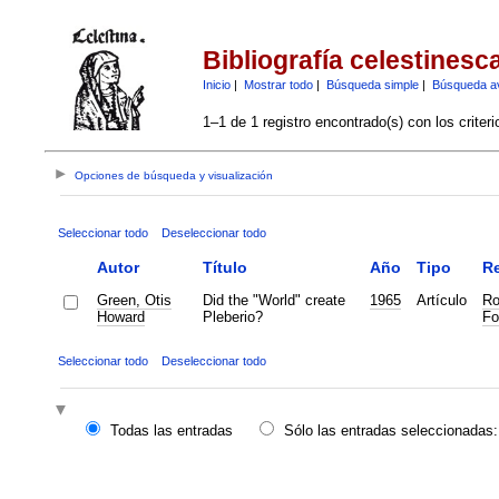
Bibliografía celestinesc
Inicio
|
Mostrar todo
|
Búsqueda simple
|
Búsqueda a
1–1 de 1 registro encontrado(s) con los criter
Opciones de búsqueda y visualización
Seleccionar todo
Deseleccionar todo
Autor
Título
Año
Tipo
Re
Green, Otis
Did the "World" create
1965
Artículo
Ro
Howard
Pleberio?
Fo
Seleccionar todo
Deseleccionar todo
Todas las entradas
Sólo las entradas seleccionadas: