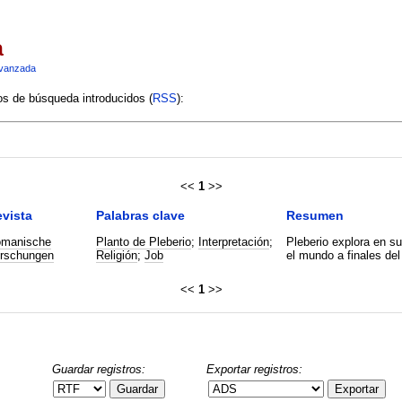
a
vanzada
ios de búsqueda introducidos (
RSS
):
<<
1
>>
vista
Palabras clave
Resumen
manische
Planto de Pleberio
;
Interpretación
;
Pleberio explora en su
rschungen
Religión
;
Job
el mundo a finales del
<<
1
>>
Guardar registros:
Exportar registros:
Guardar
Exportar