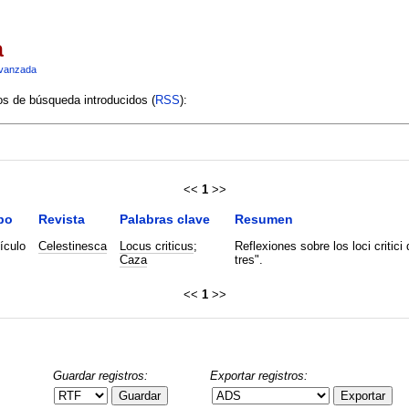
a
vanzada
ios de búsqueda introducidos (
RSS
):
<<
1
>>
po
Revista
Palabras clave
Resumen
ículo
Celestinesca
Locus criticus
;
Reflexiones sobre los loci critici
Caza
tres".
<<
1
>>
Guardar registros:
Exportar registros:
Guardar
Exportar