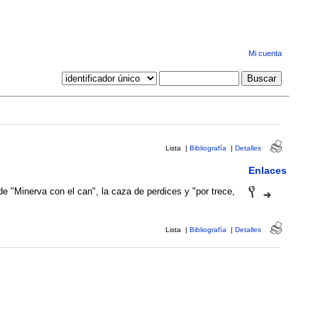
Mi cuenta
Lista
|
Bibliografía
|
Detalles
Enlaces
 de "Minerva con el can", la caza de perdices y "por trece,
Lista
|
Bibliografía
|
Detalles