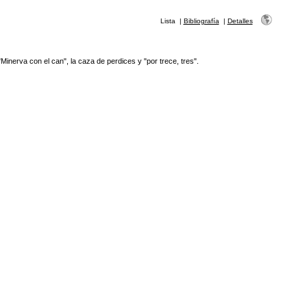
Lista
|
Bibliografía
|
Detalles
 "Minerva con el can", la caza de perdices y "por trece, tres".