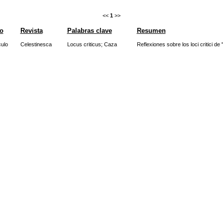
<<
1
>>
o
Revista
Palabras clave
Resumen
culo
Celestinesca
Locus criticus
;
Caza
Reflexiones sobre los loci critici de