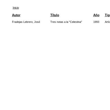
Inicio
Autor
Título
Año
Tip
Fradejas Lebrero, José
Tres notas a la "Celestina"
1993
Artí