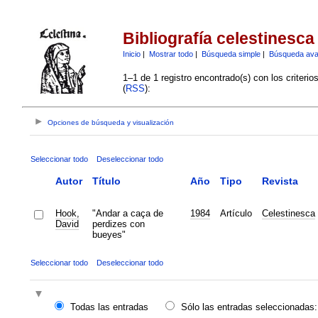
Bibliografía celestinesca
Inicio
|
Mostrar todo
|
Búsqueda simple
|
Búsqueda av
1–1 de 1 registro encontrado(s) con los criteri
(
RSS
):
Opciones de búsqueda y visualización
Seleccionar todo
Deseleccionar todo
Autor
Título
Año
Tipo
Revista
Hook,
"Andar a caça de
1984
Artículo
Celestinesca
David
perdizes con
bueyes"
Seleccionar todo
Deseleccionar todo
Todas las entradas
Sólo las entradas seleccionadas: