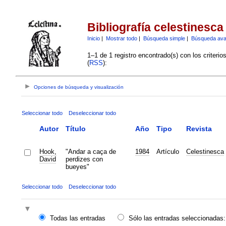
Bibliografía celestinesca
Inicio
|
Mostrar todo
|
Búsqueda simple
|
Búsqueda av
1–1 de 1 registro encontrado(s) con los criteri
(
RSS
):
Opciones de búsqueda y visualización
Seleccionar todo
Deseleccionar todo
Autor
Título
Año
Tipo
Revista
Hook,
"Andar a caça de
1984
Artículo
Celestinesca
David
perdizes con
bueyes"
Seleccionar todo
Deseleccionar todo
Todas las entradas
Sólo las entradas seleccionadas: