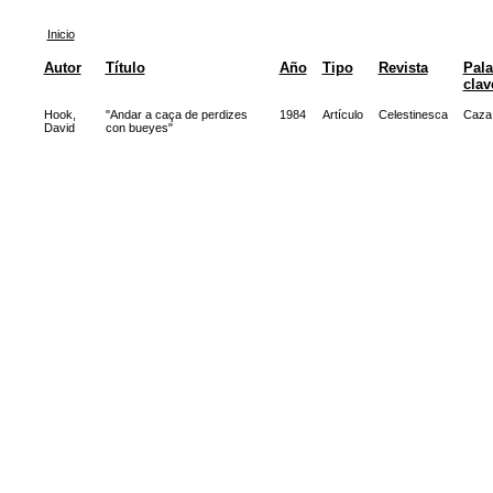
Inicio
Autor
Título
Año
Tipo
Revista
Pala
clav
Hook,
"Andar a caça de perdizes
1984
Artículo
Celestinesca
Caza
David
con bueyes"