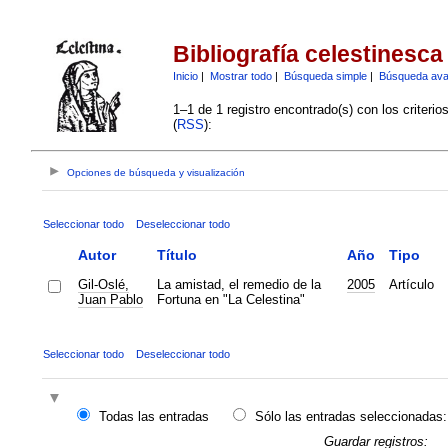
Bibliografía celestinesca
Inicio
|
Mostrar todo
|
Búsqueda simple
|
Búsqueda av
1–1 de 1 registro encontrado(s) con los criteri
(
RSS
):
Opciones de búsqueda y visualización
Seleccionar todo
Deseleccionar todo
Autor
Título
Año
Tipo
Gil-Oslé,
La amistad, el remedio de la
2005
Artículo
Juan Pablo
Fortuna en "La Celestina"
Seleccionar todo
Deseleccionar todo
Todas las entradas
Sólo las entradas seleccionadas:
Guardar registros: