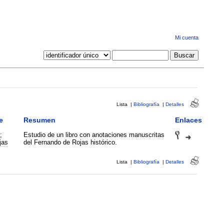
Mi cuenta
Lista
|
Bibliografía
|
Detalles
e
Resumen
Enlaces
;
Estudio de un libro con anotaciones manuscritas
jas
del Fernando de Rojas histórico.
Lista
|
Bibliografía
|
Detalles