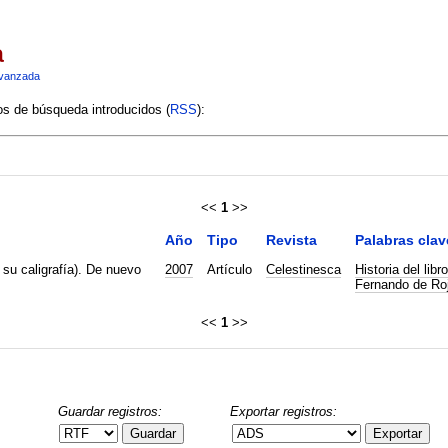
a
vanzada
ios de búsqueda introducidos (
RSS
):
<<
1
>>
Año
Tipo
Revista
Palabras clav
 su caligrafía). De nuevo
2007
Artículo
Celestinesca
Historia del libro
Fernando de Ro
<<
1
>>
Guardar registros:
Exportar registros:
Guardar
Exportar