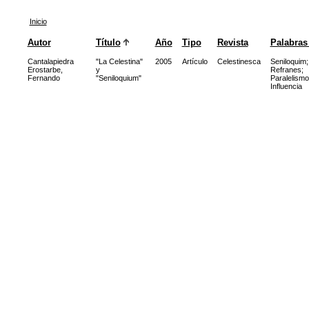
Inicio
Autor
Título
Año
Tipo
Revista
Palabras
Cantalapiedra
"La Celestina"
2005
Artículo
Celestinesca
Seniloquim
;
Erostarbe,
y
Refranes
;
Fernando
"Seniloquium"
Paralelism
Influencia