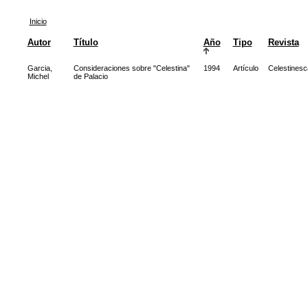
Inicio
Autor
Título
Año
Tipo
Revista
Garcia,
Consideraciones sobre "Celestina"
1994
Artículo
Celestinesc
Michel
de Palacio