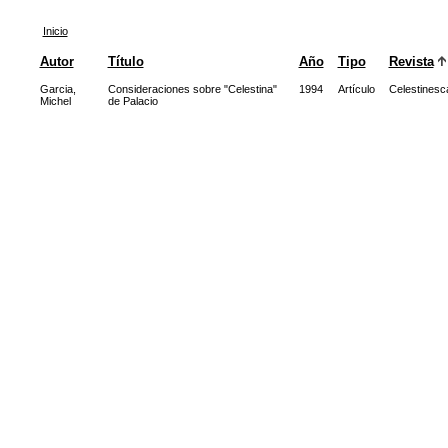
Inicio
Autor
Título
Año
Tipo
Revista
Garcia,
Consideraciones sobre "Celestina"
1994
Artículo
Celestinesc
Michel
de Palacio