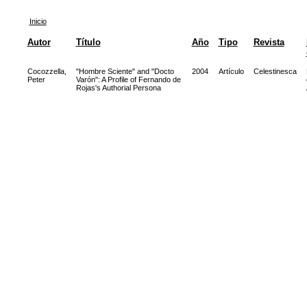
Inicio
Autor
Título
Año
Tipo
Revista
Cocozzella,
"Hombre Sciente" and "Docto
2004
Artículo
Celestinesca
Peter
Varón": A Profile of Fernando de
Rojas's Authorial Persona