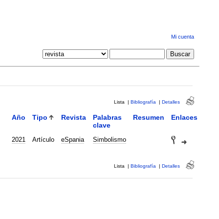
Mi cuenta
Lista
|
Bibliografía
|
Detalles
Año
Tipo
Revista
Palabras
Resumen
Enlaces
clave
2021
Artículo
eSpania
Simbolismo
Lista
|
Bibliografía
|
Detalles