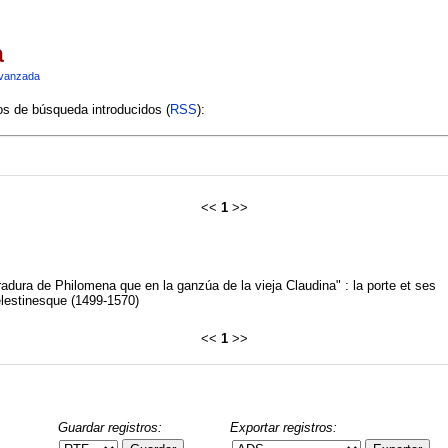
a
vanzada
ios de búsqueda introducidos (
RSS
):
<<
1
>>
adura de Philomena que en la ganzúa de la vieja Claudina" : la porte et ses
élestinesque (1499-1570)
<<
1
>>
Guardar registros:
Exportar registros: