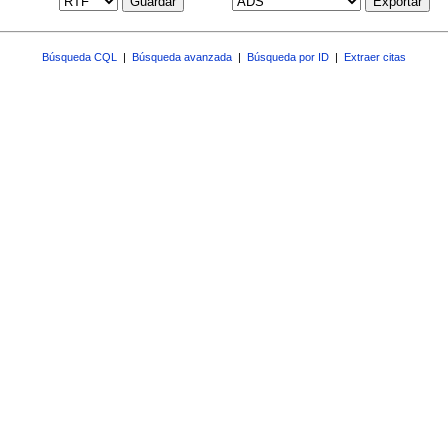
Guardar
Exportar
Búsqueda CQL
|
Búsqueda avanzada
|
Búsqueda por ID
|
Extraer citas