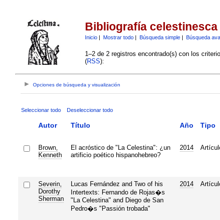
Bibliografía celestinesca
Inicio
|
Mostrar todo
|
Búsqueda simple
|
Búsqueda av
1–2 de 2 registros encontrado(s) con los criter
(
RSS
):
Opciones de búsqueda y visualización
Seleccionar todo
Deseleccionar todo
Autor
Título
Año
Tipo
Brown,
El acróstico de "La Celestina": ¿un
2014
Artícul
Kenneth
artificio poético hispanohebreo?
Severin,
Lucas Fernández and Two of his
2014
Artícul
Dorothy
Intertexts: Fernando de Rojas�s
Sherman
"La Celestina" and Diego de San
Pedro�s "Passión trobada"