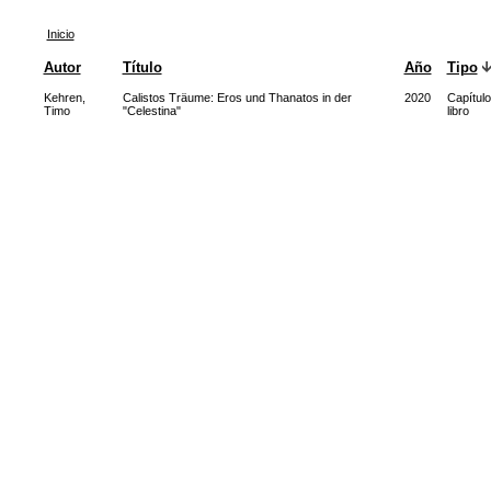
Inicio
Autor
Título
Año
Tipo
Kehren,
Calistos Träume: Eros und Thanatos in der
2020
Capítulo
Timo
"Celestina"
libro