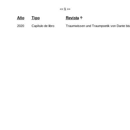
<<
1
>>
Año
Tipo
Revista
2020
Capítulo de libro
Traumwissen und Traumpoetik von Dante bis