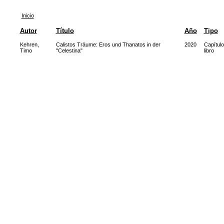
Inicio
Autor
Título
Año
Tipo
Kehren,
Calistos Träume: Eros und Thanatos in der
2020
Capítulo
Timo
"Celestina"
libro