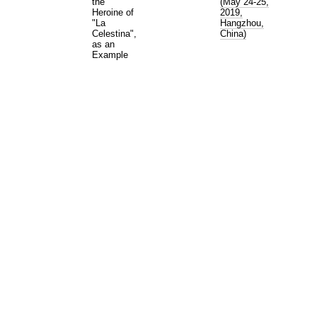
the
(May 24-25,
Heroine of
2019,
"La
Hangzhou,
Celestina",
China)
as an
Example