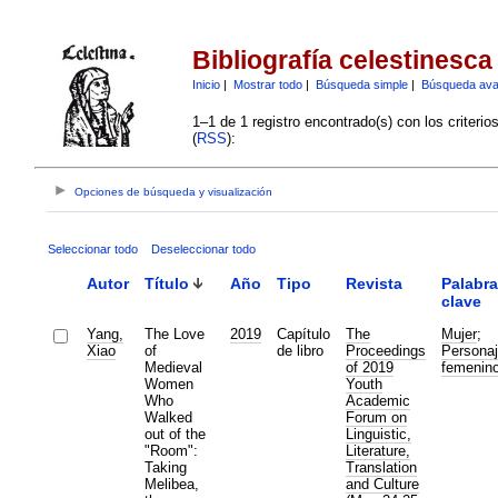
Bibliografía celestinesca
Inicio
|
Mostrar todo
|
Búsqueda simple
|
Búsqueda av
1–1 de 1 registro encontrado(s) con los criteri
(
RSS
):
Opciones de búsqueda y visualización
Seleccionar todo
Deseleccionar todo
Autor
Título
Año
Tipo
Revista
Palabr
clave
Yang,
The Love
2019
Capítulo
The
Mujer
;
Xiao
of
de libro
Proceedings
Persona
Medieval
of 2019
femenin
Women
Youth
Who
Academic
Walked
Forum on
out of the
Linguistic,
"Room":
Literature,
Taking
Translation
Melibea,
and Culture