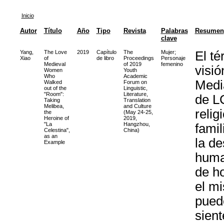
Inicio
Autor
Título
Año
Tipo
Revista
Palabras
Resumen
clave
Yang,
The Love
2019
Capítulo
The
Mujer
;
El té
Xiao
of
de libro
Proceedings
Personaje
Medieval
of 2019
femenino
visi
Women
Youth
Who
Academic
Media
Walked
Forum on
out of the
Linguistic,
"Room":
Literature,
de L
Taking
Translation
Melibea,
and Culture
relig
the
(May 24-25,
Heroine of
2019,
"La
Hangzhou,
famil
Celestina",
China)
as an
la de
Example
huma
de h
el m
pued
sien