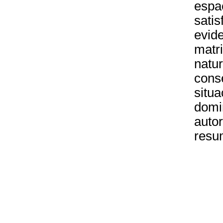
espac
satis
evide
matri
natur
cons
situa
domi
autor
resu