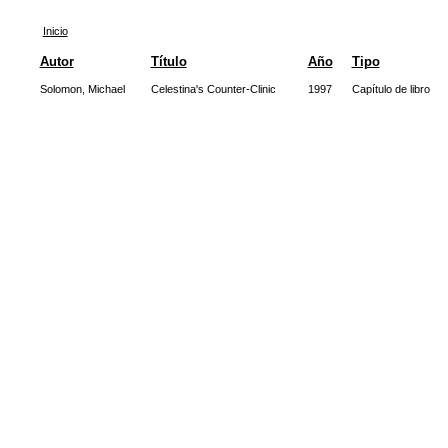
Inicio
Autor
Título
Año
Tipo
Solomon, Michael
Celestina's Counter-Clinic
1997
Capítulo de libro