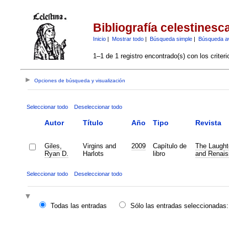
Bibliografía celestinesc
Inicio
|
Mostrar todo
|
Búsqueda simple
|
Búsqueda a
1–1 de 1 registro encontrado(s) con los criter
Opciones de búsqueda y visualización
Seleccionar todo
Deseleccionar todo
Autor
Título
Año
Tipo
Revista
Giles,
Virgins and
2009
Capítulo de
The Laughte
Ryan D.
Harlots
libro
and Renais
Seleccionar todo
Deseleccionar todo
Todas las entradas
Sólo las entradas seleccionadas: