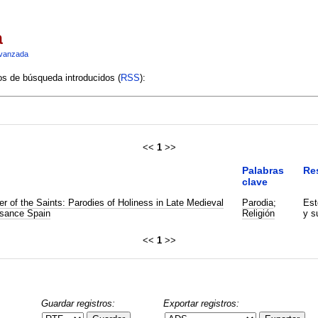
a
vanzada
ios de búsqueda introducidos (
RSS
):
<<
1
>>
Palabras
Re
clave
r of the Saints: Parodies of Holiness in Late Medieval
Parodia
;
Est
sance Spain
Religión
y s
<<
1
>>
Guardar registros:
Exportar registros: