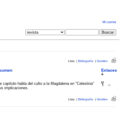
Mi cuenta
Lista
|
Bibliografía
|
Detalles
sumen
Enlaces
e capítulo habla del culto a la Magdalena en "Celestina"
us implicaciones.
Lista
|
Bibliografía
|
Detalles