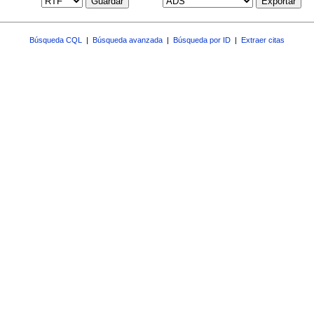
Guardar
Exportar
Búsqueda CQL
|
Búsqueda avanzada
|
Búsqueda por ID
|
Extraer citas