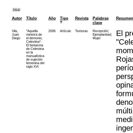
Inicio
Autor
Título
Año
Tipo
Revista
Palabras
Resume
clave
Vila,
"Aquella
2006
Artículo
Texturas
Recepción
;
El pr
Juan
ministra de
Ejemplaridad
;
Diego
el demonio,
Mujer
"Cele
Celestina":
El fantasma
mome
de Celestina
en la
manualística
Rojas
de sujeción
femenina del
perí
siglo XVI
pers
opin
form
deno
múlti
medid
ingen