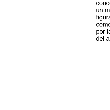
conce
un m
figur
como
por 
del a