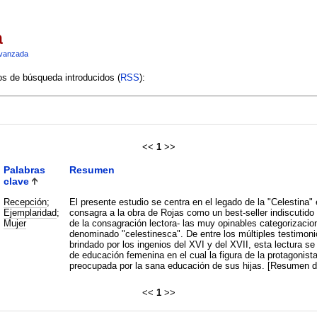
a
vanzada
ios de búsqueda introducidos (
RSS
):
<<
1
>>
Palabras
Resumen
clave
Recepción
;
El presente estudio se centra en el legado de la "Celestina"
Ejemplaridad
;
consagra a la obra de Rojas como un best-seller indiscutido
Mujer
de la consagración lectora- las muy opinables categorizacio
denominado "celestinesca". De entre los múltiples testimonio
brindado por los ingenios del XVI y del XVII, esta lectura s
de educación femenina en el cual la figura de la protagonista
preocupada por la sana educación de sus hijas. [Resumen de
<<
1
>>