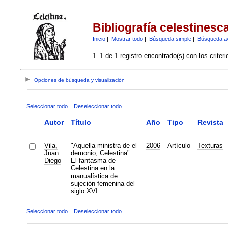
Bibliografía celestinesc
Inicio
|
Mostrar todo
|
Búsqueda simple
|
Búsqueda a
1–1 de 1 registro encontrado(s) con los criter
Opciones de búsqueda y visualización
Seleccionar todo
Deseleccionar todo
Autor
Título
Año
Tipo
Revista
Vila,
"Aquella ministra de el
2006
Artículo
Texturas
Juan
demonio, Celestina":
Diego
El fantasma de
Celestina en la
manualística de
sujeción femenina del
siglo XVI
Seleccionar todo
Deseleccionar todo