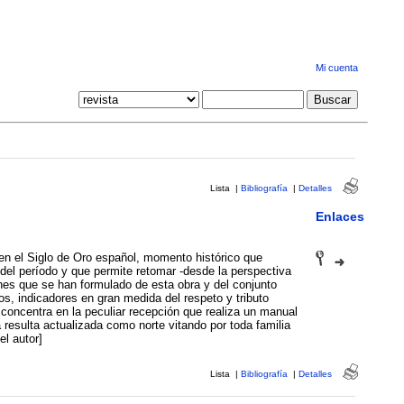
Mi cuenta
Lista
|
Bibliografía
|
Detalles
Enlaces
 en el Siglo de Oro español, momento histórico que
 del período y que permite retomar -desde la perspectiva
nes que se han formulado de esta obra y del conjunto
s, indicadores en gran medida del respeto y tributo
e concentra en la peculiar recepción que realiza un manual
 resulta actualizada como norte vitando por toda familia
l autor]
Lista
|
Bibliografía
|
Detalles