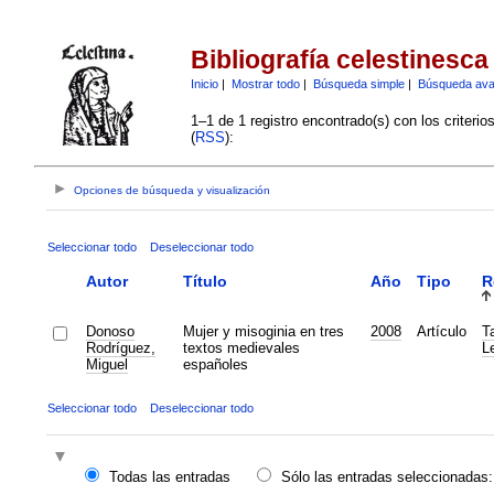
Bibliografía celestinesca
Inicio
|
Mostrar todo
|
Búsqueda simple
|
Búsqueda av
1–1 de 1 registro encontrado(s) con los criteri
(
RSS
):
Opciones de búsqueda y visualización
Seleccionar todo
Deseleccionar todo
Autor
Título
Año
Tipo
R
Donoso
Mujer y misoginia en tres
2008
Artículo
Ta
Rodríguez,
textos medievales
L
Miguel
españoles
Seleccionar todo
Deseleccionar todo
Todas las entradas
Sólo las entradas seleccionadas: