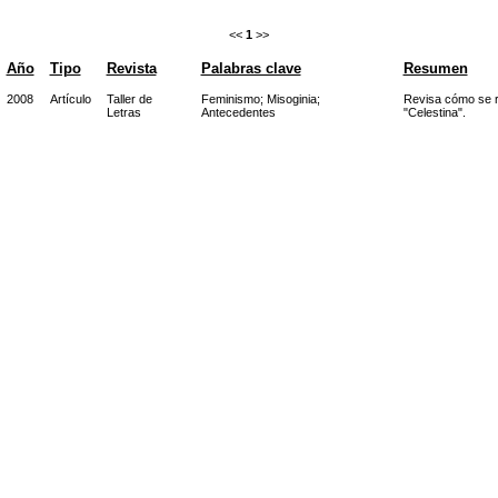
<<
1
>>
Año
Tipo
Revista
Palabras clave
Resumen
2008
Artículo
Taller de
Feminismo
;
Misoginia
;
Revisa cómo se re
Letras
Antecedentes
"Celestina".