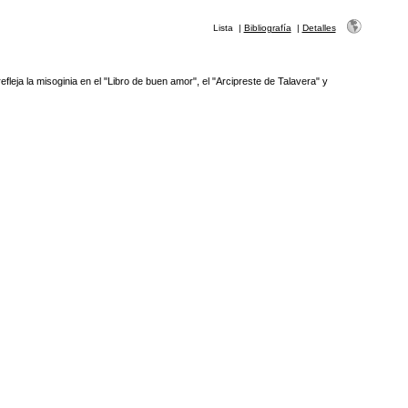
Lista
|
Bibliografía
|
Detalles
fleja la misoginia en el "Libro de buen amor", el "Arcipreste de Talavera" y