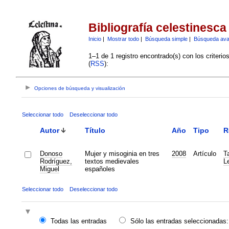
Bibliografía celestinesca
Inicio
|
Mostrar todo
|
Búsqueda simple
|
Búsqueda av
1–1 de 1 registro encontrado(s) con los criteri
(
RSS
):
Opciones de búsqueda y visualización
Seleccionar todo
Deseleccionar todo
Autor
Título
Año
Tipo
R
Donoso
Mujer y misoginia en tres
2008
Artículo
Ta
Rodríguez,
textos medievales
L
Miguel
españoles
Seleccionar todo
Deseleccionar todo
Todas las entradas
Sólo las entradas seleccionadas: