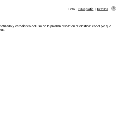
Lista
|
Bibliografía
|
Detalles
rmatizado y estadístico del uso de la palabra "Dios" en "Celestina" concluye que
res.