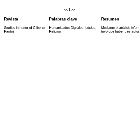
<<
1
>>
Revista
Palabras clave
Resumen
Studies in honor of Gilberto
Humanidades Digitales
;
Léxico
;
Mediante el análisis info
Paolini
Religión
tuvo que haber tres auto