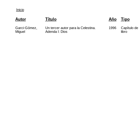
Inicio
Autor
Título
Año
Tipo
Garci-Gómez,
Un tercer autor para la Celestina.
1996
Capítulo de
Miguel
Adenda I: Dios
libro