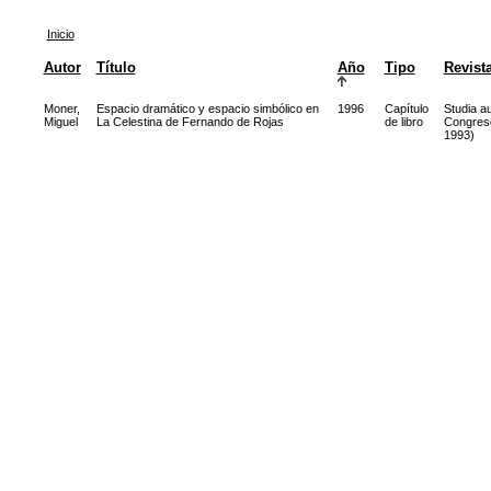
Inicio
Autor
Título
Año
Tipo
Revist
Moner,
Espacio dramático y espacio simbólico en
1996
Capítulo
Studia au
Miguel
La Celestina de Fernando de Rojas
de libro
Congreso
1993)