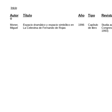
Inicio
Autor
Título
Año
Tipo
Revist
Moner,
Espacio dramático y espacio simbólico en
1996
Capítulo
Studia au
Miguel
La Celestina de Fernando de Rojas
de libro
Congreso
1993)