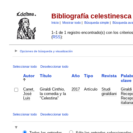
Bibliografía celestinesca
Inicio
|
Mostrar todo
|
Búsqueda simple
|
Búsqueda av
1–1 de 1 registro encontrado(s) con los criteri
(
RSS
):
Opciones de búsqueda y visualización
Seleccionar todo
Deseleccionar todo
Autor
Título
Año
Tipo
Revista
Palab
clave
Canet,
Giraldi Cinthio,
2017
Artículo
Studi
Giraldi
José
la comedia y la
giraldiani
Recepc
Luis
"Celestina"
Recepc
italiana
Seleccionar todo
Deseleccionar todo
Todas las entradas
Sólo las entradas seleccionadas: