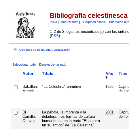
Bibliografía celestinesca
Inicio
|
Mostrar todo
|
Búsqueda simple
|
Búsqueda av
1–2 de 2 registros encontrado(s) con los criter
(
RSS
):
Opciones de búsqueda y visualización
Seleccionar todo
Deseleccionar todo
Autor
Título
Año
Tipo
Bataillon,
"La Celestina" primitive
1958
Capítu
Marcel
de lib
Di
La péñola, la imprenta y la
2001
Capítu
Camillo,
doladera: tres formas de cultura
de lib
Ottavio
humanística en la carta "El autor a
un su amigo" de "La Celestina"