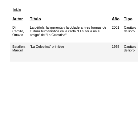
Inicio
Autor
Título
Año
Tipo
Di
La péñola, la imprenta y la doladera: tres formas de
2001
Capítulo
Camillo,
cultura humanística en la carta "El autor a un su
de libro
Ottavio
amigo" de "La Celestina"
Bataillon,
"La Celestina" primitive
1958
Capítulo
Marcel
de libro