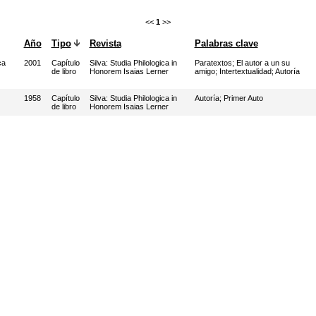
<<
1
>>
Año
Tipo
Revista
Palabras clave
ca
2001
Capítulo
Silva: Studia Philologica in
Paratextos
;
El autor a un su
de libro
Honorem Isaias Lerner
amigo
;
Intertextualidad
;
Autoría
1958
Capítulo
Silva: Studia Philologica in
Autoría
;
Primer Auto
de libro
Honorem Isaias Lerner