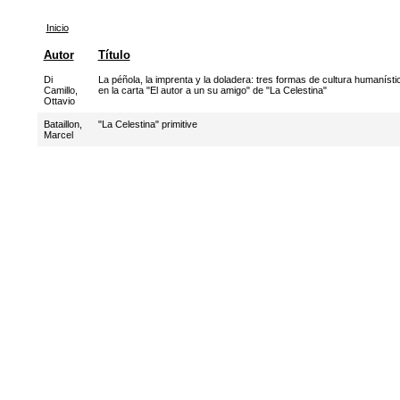
Inicio
Autor
Título
Di
La péñola, la imprenta y la doladera: tres formas de cultura humanísti
Camillo,
en la carta "El autor a un su amigo" de "La Celestina"
Ottavio
Bataillon,
"La Celestina" primitive
Marcel