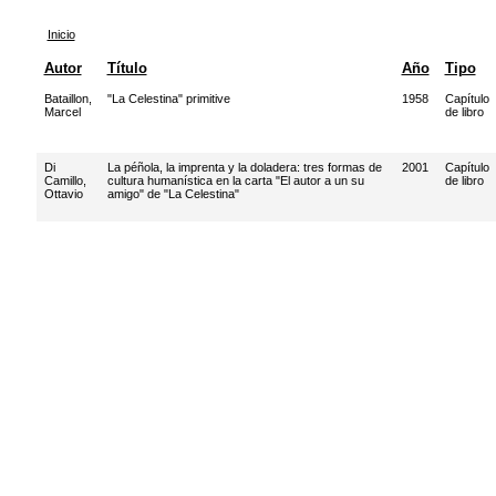
Inicio
Autor
Título
Año
Tipo
Bataillon,
"La Celestina" primitive
1958
Capítulo
Marcel
de libro
Di
La péñola, la imprenta y la doladera: tres formas de
2001
Capítulo
Camillo,
cultura humanística en la carta "El autor a un su
de libro
Ottavio
amigo" de "La Celestina"