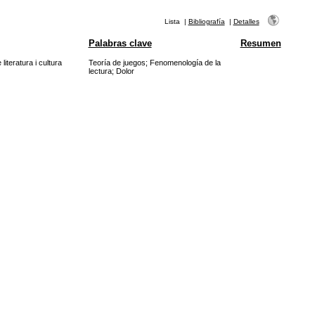
Lista
|
Bibliografía
|
Detalles
Palabras clave
Resumen
iteratura i cultura
Teoría de juegos
;
Fenomenología de la
lectura
;
Dolor