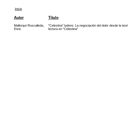
Inicio
Autor
Título
Mallorquí-Ruscalleda,
"Celestina" ludens: La negociación del dolor desde la teor
Enric
lectura en "Celestina"