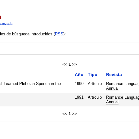
a
vanzada
rios de búsqueda introducidos (
RSS
):
<<
1
>>
Año
Tipo
Revista
of Learned Plebeian Speech in the
1990
Artículo
Romance Langua
Annual
1991
Artículo
Romance Langua
Annual
<<
1
>>