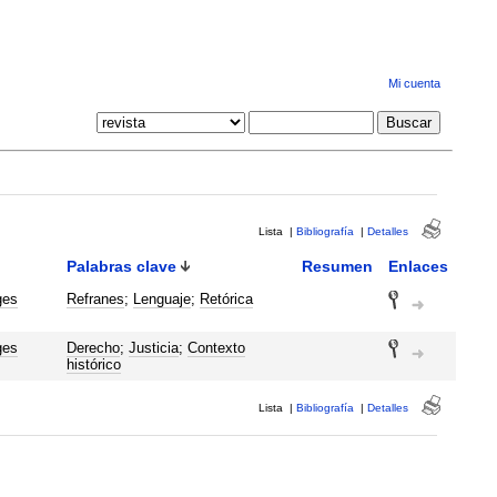
Mi cuenta
Lista
|
Bibliografía
|
Detalles
Palabras clave
Resumen
Enlaces
ges
Refranes
;
Lenguaje
;
Retórica
ges
Derecho
;
Justicia
;
Contexto
histórico
Lista
|
Bibliografía
|
Detalles