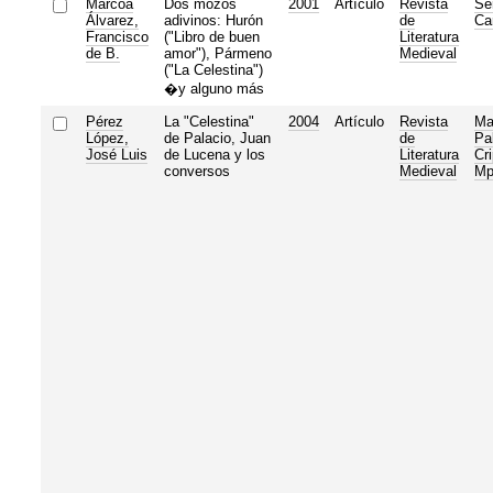
Marcoa
Dos mozos
2001
Artículo
Revista
Se
Álvarez,
adivinos: Hurón
de
Ca
Francisco
("Libro de buen
Literatura
de B.
amor"), Pármeno
Medieval
("La Celestina")
�y alguno más
Pérez
La "Celestina"
2004
Artículo
Revista
Ma
López,
de Palacio, Juan
de
Pa
José Luis
de Lucena y los
Literatura
Cr
conversos
Medieval
M