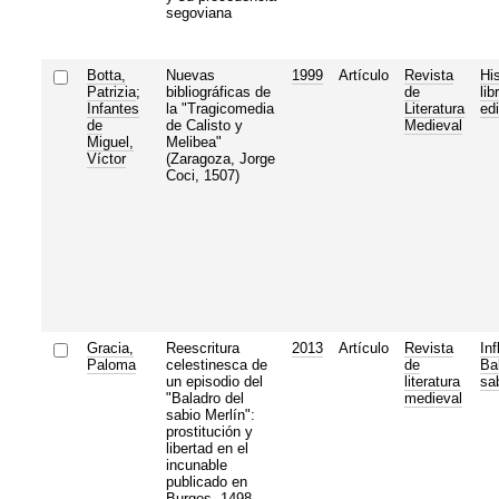
segoviana
Botta,
Nuevas
1999
Artículo
Revista
His
Patrizia
;
bibliográficas de
de
lib
Infantes
la "Tragicomedia
Literatura
edi
de
de Calisto y
Medieval
Miguel,
Melibea"
Víctor
(Zaragoza, Jorge
Coci, 1507)
Gracia,
Reescritura
2013
Artículo
Revista
Inf
Paloma
celestinesca de
de
Ba
un episodio del
literatura
sa
"Baladro del
medieval
sabio Merlín":
prostitución y
libertad en el
incunable
publicado en
Burgos, 1498