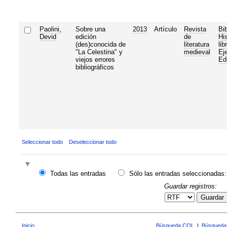
Paolini,
Sobre una
2013
Artículo
Revista
Bib
Devid
edición
de
His
(des)conocida de
literatura
lib
"La Celestina" y
medieval
Ej
viejos errores
Ed
bibliográficos
Seleccionar todo
Deseleccionar todo
Todas las entradas
Sólo las entradas seleccionadas:
Guardar registros:
Guardar
Inicio
Búsqueda CQL
|
Búsqueda