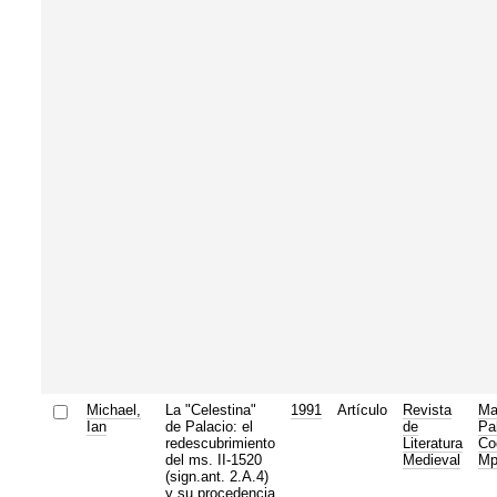
Michael,
La "Celestina"
1991
Artículo
Revista
Ma
Ian
de Palacio: el
de
Pa
redescubrimiento
Literatura
Co
del ms. II-1520
Medieval
M
(sign.ant. 2.A.4)
y su procedencia