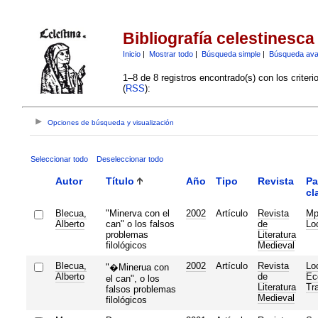
Bibliografía celestinesca
Inicio
|
Mostrar todo
|
Búsqueda simple
|
Búsqueda av
1–8 de 8 registros encontrado(s) con los criter
(
RSS
):
Opciones de búsqueda y visualización
Seleccionar todo
Deseleccionar todo
Autor
Título
Año
Tipo
Revista
Pa
cl
Blecua,
"Minerva con el
2002
Artículo
Revista
M
Alberto
can" o los falsos
de
Loc
problemas
Literatura
filológicos
Medieval
Blecua,
2002
Artículo
Revista
Loc
"�Minerua con
Alberto
de
Ec
el can", o los
Literatura
Tr
falsos problemas
Medieval
filológicos