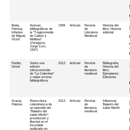
Botta,
Nuevas
1999
Artículo
Revista
Historia del
Patrizia
;
bibliográficas de
de
libro
;
Historia
Infantes
la "Tragicomedia
Literatura
editorial
de Miguel,
de Calisto y
Medieval
Víctor
Melibea"
(Zaragoza,
Jorge Coci,
1507)
Paolini,
Sobre una
2013
Artículo
Revista
Bibliografía
;
Devid
edición
de
Historia del
(des)conocida
literatura
libro
;
de "La Celestina"
medieval
Ejemplares
;
y viejos errores
Ediciones
bibliográficos
Gracia,
Reescritura
2013
Artículo
Revista
Influencia
;
Paloma
celestinesca de
de
Baladro del
un episodio del
literatura
sabio Merlín
"Baladro del
medieval
sabio Merlín":
prostitución y
libertad en el
incunable
publicado en