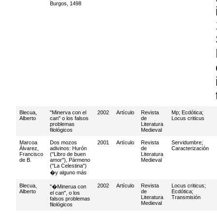
Burgos, 1498
Blecua,
"Minerva con el
2002
Artículo
Revista
Mp
;
Ecdótica
;
Alberto
can" o los falsos
de
Locus criticus
problemas
Literatura
filológicos
Medieval
Marcoa
Dos mozos
2001
Artículo
Revista
Servidumbre
;
Álvarez,
adivinos: Hurón
de
Caracterización
Francisco
("Libro de buen
Literatura
de B.
amor"), Pármeno
Medieval
("La Celestina")
�y alguno más
Blecua,
2002
Artículo
Revista
Locus criticus
;
"�Minerua con
Alberto
de
Ecdótica
;
el can", o los
Literatura
Transmisión
falsos problemas
Medieval
filológicos