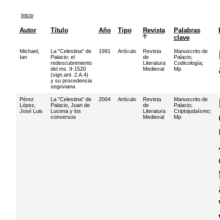
Inicio
Autor
Título
Año
Tipo
Revista
Palabras
clave
Michael,
La "Celestina" de
1991
Artículo
Revista
Manuscrito de
Ian
Palacio: el
de
Palacio
;
redescubrimiento
Literatura
Codicología
;
del ms. II-1520
Medieval
Mp
(sign.ant. 2.A.4)
y su procedencia
segoviana
Pérez
La "Celestina" de
2004
Artículo
Revista
Manuscrito de
López,
Palacio, Juan de
de
Palacio
;
José Luis
Lucena y los
Literatura
Criptojudaísmo
;
conversos
Medieval
Mp