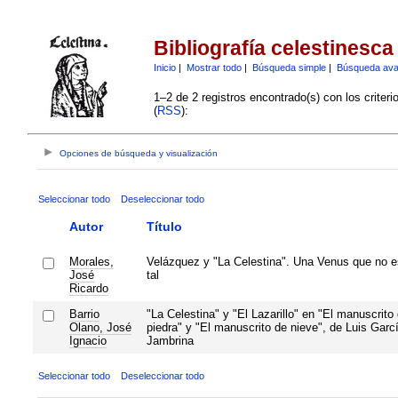
Bibliografía celestinesca
Inicio
|
Mostrar todo
|
Búsqueda simple
|
Búsqueda av
1–2 de 2 registros encontrado(s) con los criter
(
RSS
):
Opciones de búsqueda y visualización
Seleccionar todo
Deseleccionar todo
Autor
Título
Morales,
Velázquez y "La Celestina". Una Venus que no e
José
tal
Ricardo
Barrio
"La Celestina" y "El Lazarillo" en "El manuscrito
Olano, José
piedra" y "El manuscrito de nieve", de Luis Garc
Ignacio
Jambrina
Seleccionar todo
Deseleccionar todo