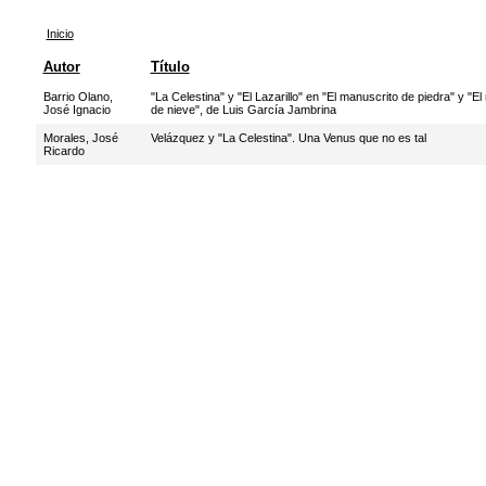
Inicio
Autor
Título
Barrio Olano,
"La Celestina" y "El Lazarillo" en "El manuscrito de piedra" y "E
José Ignacio
de nieve", de Luis García Jambrina
Morales, José
Velázquez y "La Celestina". Una Venus que no es tal
Ricardo