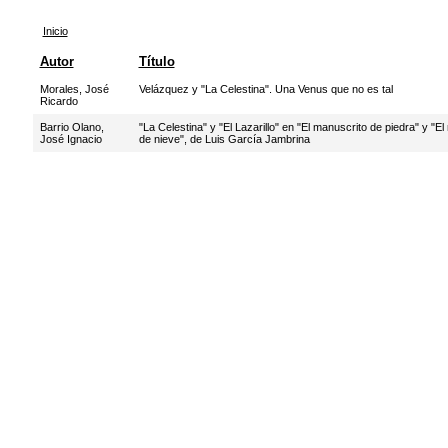
Inicio
Autor
Título
Morales, José
Velázquez y "La Celestina". Una Venus que no es tal
Ricardo
Barrio Olano,
"La Celestina" y "El Lazarillo" en "El manuscrito de piedra" y "E
José Ignacio
de nieve", de Luis García Jambrina