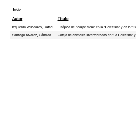
Inicio
Autor
Título
Izquierdo Valladares, Rafael
El tópico del "carpe diem" en la "Celestina" y en la 
Santiago Álvarez, Cándido
Cotejo de animales invertebrados en "La Celestina" 