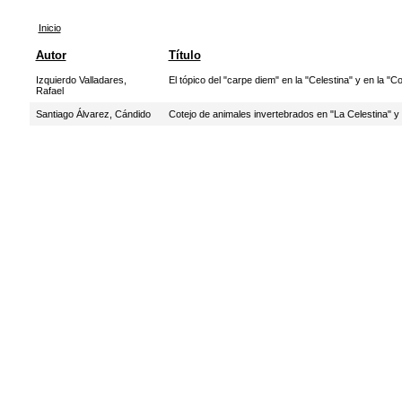
Inicio
Autor
Título
Izquierdo Valladares,
El tópico del "carpe diem" en la "Celestina" y en la "
Rafael
Santiago Álvarez, Cándido
Cotejo de animales invertebrados en "La Celestina" 