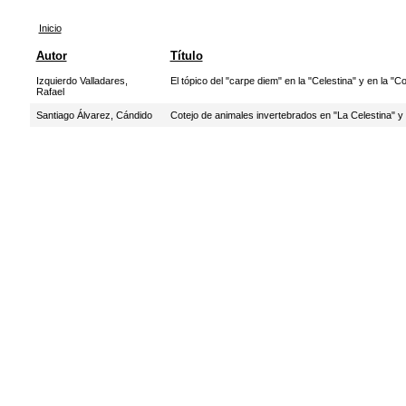
Inicio
Autor
Título
Izquierdo Valladares,
El tópico del "carpe diem" en la "Celestina" y en la "
Rafael
Santiago Álvarez, Cándido
Cotejo de animales invertebrados en "La Celestina" 