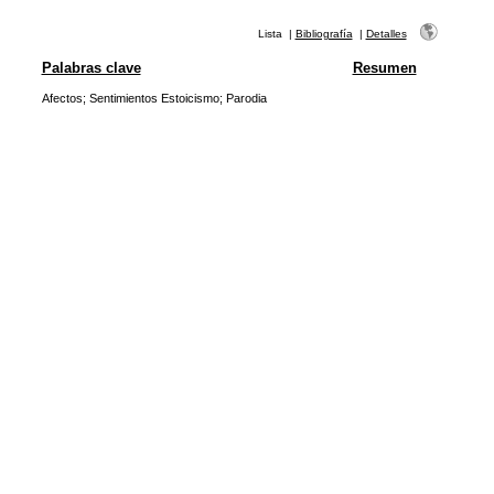
Lista
|
Bibliografía
|
Detalles
Palabras clave
Resumen
Afectos
;
Sentimientos Estoicismo
;
Parodia