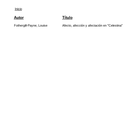
Inicio
Autor
Título
Fothergill-Payne, Louise
Afecto, afección y afectación en "Celestina"