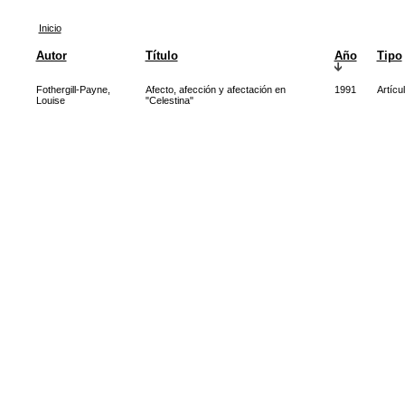
Inicio
Autor
Título
Año
Tipo
Fothergill-Payne,
Afecto, afección y afectación en
1991
Artícu
Louise
"Celestina"