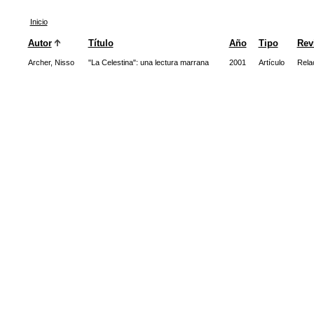
Inicio
Autor
Título
Año
Tipo
Rev
Archer, Nisso
"La Celestina": una lectura marrana
2001
Artículo
Rela