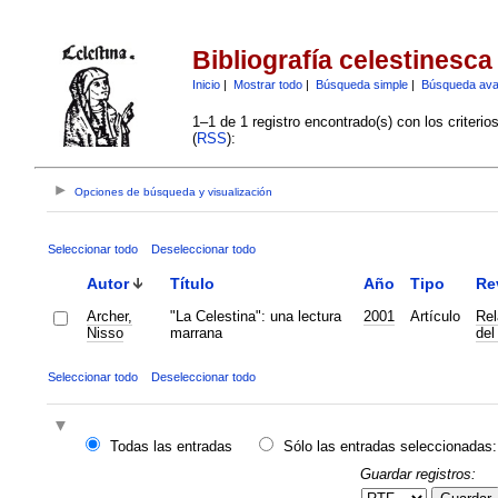
Bibliografía celestinesca
Inicio
|
Mostrar todo
|
Búsqueda simple
|
Búsqueda av
1–1 de 1 registro encontrado(s) con los criteri
(
RSS
):
Opciones de búsqueda y visualización
Seleccionar todo
Deseleccionar todo
Autor
Título
Año
Tipo
Re
Archer,
"La Celestina": una lectura
2001
Artículo
Rel
Nisso
marrana
del
Seleccionar todo
Deseleccionar todo
Todas las entradas
Sólo las entradas seleccionadas:
Guardar registros: